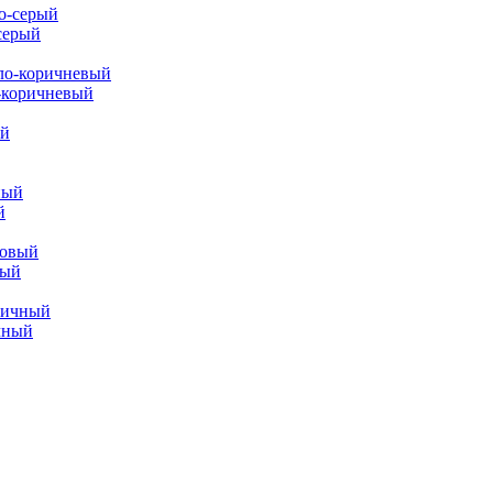
-серый
о-коричневый
й
вый
ичный