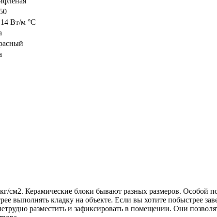
ифленая
50
,14 Вт/м °С
а
расный
а
кг/см2. Керамические блоки бывают разных размеров. Особой п
ее выполнять кладку на объекте. Если вы хотите побыстрее зав
етрудно разместить и зафиксировать в помещении. Они позволят