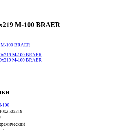
50x219 М-100 BRAER
ики
-100
10x250x219
2
ерамический