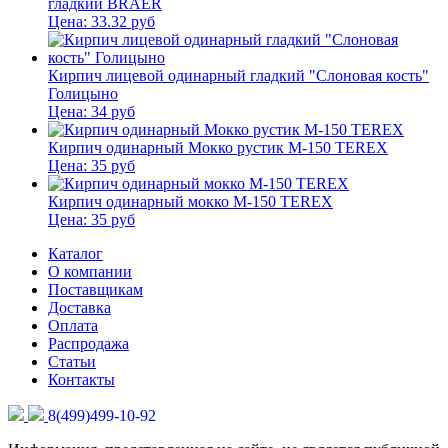
гладкий BRAER
Цена:
33.32
руб
Кирпич лицевой одинарный гладкий "Слоновая кость"
Голицыно
Цена:
34
руб
Кирпич одинарный Мокко рустик М-150 TEREX
Цена:
35
руб
Кирпич одинарный мокко М-150 TEREX
Цена:
35
руб
Каталог
О компании
Поставщикам
Доставка
Оплата
Распродажа
Статьи
Контакты
8(499)499-10-92