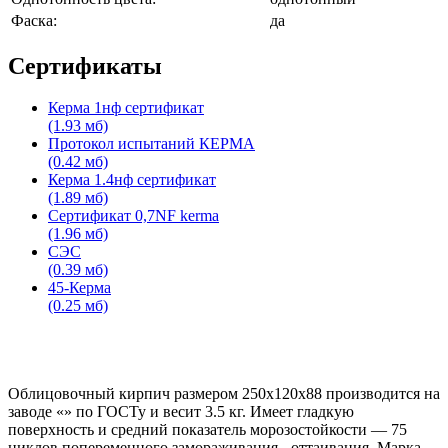
Фаска:
да
Сертификаты
Керма 1нф сертификат
(1.93 мб)
Протокол испытаний КЕРМА
(0.42 мб)
Керма 1.4нф сертификат
(1.89 мб)
Сертификат 0,7NF kerma
(1.96 мб)
СЭС
(0.39 мб)
45-Керма
(0.25 мб)
Облицовочный кирпич размером 250x120x88 производится на
заводе «» по ГОСТу и весит 3.5 кг. Имеет гладкую
поверхность и средний показатель морозостойкости — 75
циклов попеременного замораживания - оттаивания. Марка