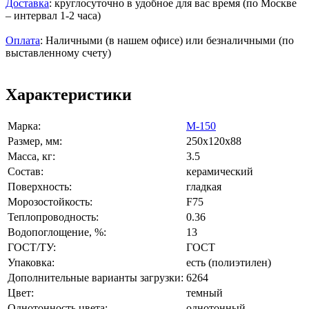
Доставка
: круглосуточно в удобное для вас время (по Москве
– интервал 1-2 часа)
Оплата
: Наличными (в нашем офисе) или безналичными (по
выставленному счету)
Характеристики
Марка:
М-150
Размер, мм:
250x120x88
Масса, кг:
3.5
Состав:
керамический
Поверхность:
гладкая
Морозостойкость:
F75
Теплопроводность:
0.36
Водопоглощение, %:
13
ГОСТ/ТУ:
ГОСТ
Упаковка:
есть (полиэтилен)
Дополнительные варианты загрузки:
6264
Цвет:
темный
Однотонность цвета:
однотонный